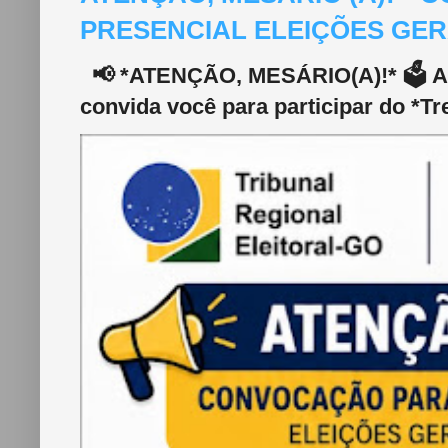
PRESENCIAL ELEIÇÕES GERA
📢 *ATENÇÃO, MESÁRIO(A)!* 🗳️ A 2
convida você para participar do *Tr