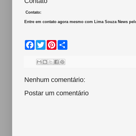
Contato
Contato:
Entre em contato agora mesmo com Lima Souza News pe
F
T
P
S
a
w
i
h
c
i
n
a
e
t
t
r
b
t
e
e
o
e
r
o
r
e
k
s
Nenhum comentário:
t
Postar um comentário