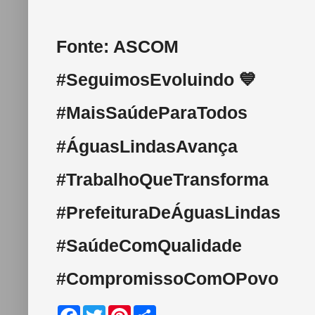
Fonte: ASCOM
#SeguimosEvoluindo 💙
#MaisSaúdeParaTodos
#ÁguasLindasAvança
#TrabalhoQueTransforma
#PrefeituraDeÁguasLindas
#SaúdeComQualidade
#CompromissoComOPovo
F
T
P
S