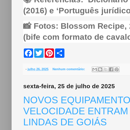
(2016) e ‘Português jurídico
📸 Fotos: Blossom Recipe, 2
(bife com formato de cavalo
F
T
P
S
a
w
i
h
c
i
n
a
e
t
t
r
b
t
e
e
-
julho 26, 2025
Nenhum comentário:
o
e
r
o
r
e
k
s
sexta-feira, 25 de julho de 2025
t
NOVOS EQUIPAMENTO
VELOCIDADE ENTRAM
LINDAS DE GOIÁS