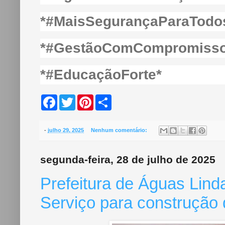
*#MaisSegurançaParaTodo
*#GestãoComCompromiss
*#EducaçãoForte*
F
T
P
S
a
w
i
h
c
i
n
a
e
t
t
r
b
t
e
e
-
julho 29, 2025
Nenhum comentário:
o
e
r
o
r
e
k
s
segunda-feira, 28 de julho de 2025
t
Prefeitura de Águas Lin
Serviço para construção 