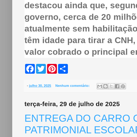
destacou ainda que, segund
governo, cerca de 20 milhõ
atualmente sem habilitaçã
têm idade para tirar a CNH
valor cobrado o principal 
F
T
P
S
a
w
i
h
c
i
n
a
e
t
t
r
b
t
e
e
-
julho 30, 2025
Nenhum comentário:
o
e
r
o
r
e
k
s
terça-feira, 29 de julho de 2025
t
ENTREGA DO CARRO O
PATRIMONIAL ESCOLA