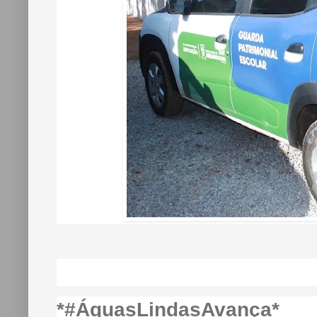
*#ÁguasLindasAvança*