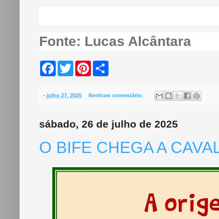
Fonte: Lucas Alcântara
F
T
P
S
a
w
i
h
c
i
n
a
e
t
t
r
b
t
e
e
-
julho 27, 2025
Nenhum comentário:
o
e
r
o
r
e
k
s
sábado, 26 de julho de 2025
t
O BIFE CHEGA A CAVA