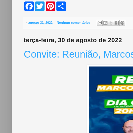
F
T
P
S
a
w
i
h
c
i
n
a
e
t
t
r
b
t
e
e
-
agosto 31, 2022
Nenhum comentário:
o
e
r
o
r
e
k
s
terça-feira, 30 de agosto de 2022
t
Convite: Reunião, Marcos