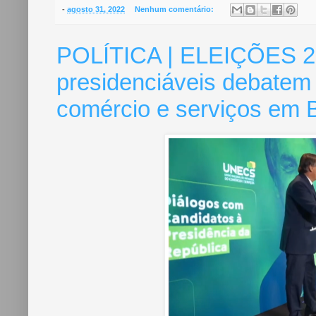
b
t
e
e
-
agosto 31, 2022
Nenhum comentário:
o
e
r
o
r
e
k
s
POLÍTICA | ELEIÇÕES 20
t
presidenciáveis debatem 
comércio e serviços em B