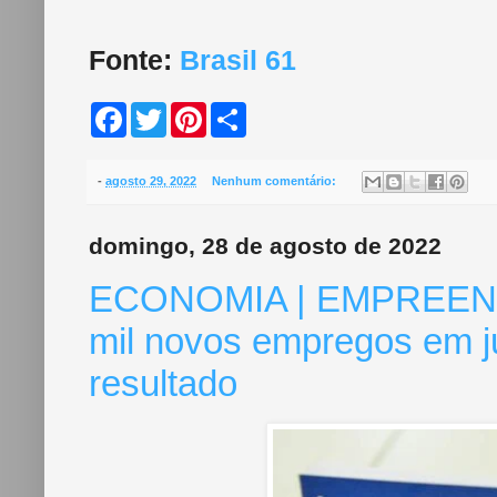
Fonte:
Brasil 61
F
T
P
S
a
w
i
h
c
i
n
a
e
t
t
r
b
t
e
e
-
agosto 29, 2022
Nenhum comentário:
o
e
r
o
r
e
k
s
domingo, 28 de agosto de 2022
t
ECONOMIA | EMPREENDI
mil novos empregos em ju
resultado