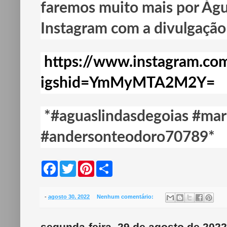
faremos muito mais por Água
Instagram com a divulgação
https://www.instagram.c
igshid=YmMyMTA2M2Y=
*#aguaslindasdegoias #mar
#andersonteodoro70789*
F
T
P
S
a
w
i
h
c
i
n
a
e
t
t
r
b
t
e
e
-
agosto 30, 2022
Nenhum comentário:
o
e
r
o
r
e
k
s
segunda-feira, 29 de agosto de 2022