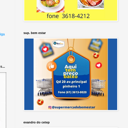
sup. bem estar
iga
...
evandro do cetep