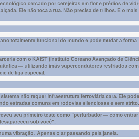
cnológico cercado por cerejeiras em flor e prédios de vidr
lçada. Ele não toca a rua. Não precisa de trilhos. E o mais
bano totalmente funcional do mundo e pode mudar a forma
arceria com o KAIST (Instituto Coreano Avançado de Ciênc
 quântica — utilizando ímãs supercondutores resfriados com
cie de liga especial.
sistema não requer infraestrutura ferroviária cara. Ele pod
ando estradas comuns em rodovias silenciosas e sem atrito.
reveu seu primeiro teste como "perturbador — como entrar
 desapareceu sob você".
uma vibração. Apenas o ar passando pela janela.