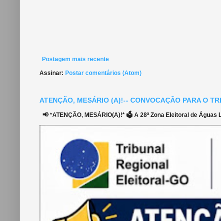
Postagem mais recente
Assinar:
Postar comentários (Atom)
ATENÇÃO, MESÁRIO (A)!-- CONVOCAÇÃO PARA O TR
📢 *ATENÇÃO, MESÁRIO(A)!* 🗳️ A 28ª Zona Eleitoral de Águas Li