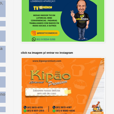
o,
ia
click na imagem p/ entrar no instagram
e
 no