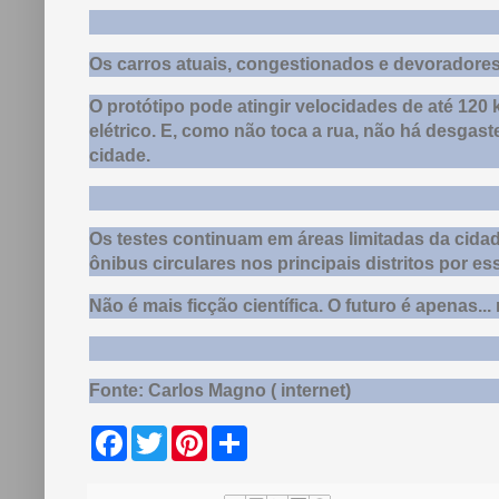
Os carros atuais, congestionados e devoradore
O protótipo pode atingir velocidades de até 1
elétrico. E, como não toca a rua, não há desgast
cidade.
Os testes continuam em áreas limitadas da cidad
ônibus circulares nos principais distritos por e
Não é mais ficção científica. O futuro é apenas...
Fonte: Carlos Magno ( internet)
F
T
P
S
a
w
i
h
c
i
n
a
e
t
t
r