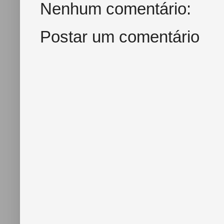
k
s
Nenhum comentário:
t
Postar um comentário