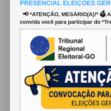
PRESENCIAL ELEIÇÕES GERA
📢 *ATENÇÃO, MESÁRIO(A)!* 🗳️ A 2
convida você para participar do *Tr