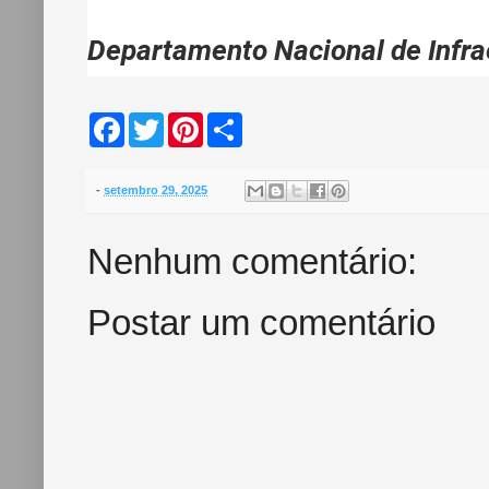
Departamento Nacional de Infra
F
T
P
S
a
w
i
h
c
i
n
a
e
t
t
r
b
t
e
e
-
setembro 29, 2025
o
e
r
o
r
e
k
s
Nenhum comentário:
t
Postar um comentário