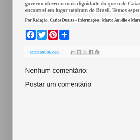
governo ofereceu mais dignidade do que o de Caiado
encontrei em lugar nenhum do Brasil. Temos esper
Por Redação, Carlos Duarte - Informações: Marco Aurélio e Mar
F
T
P
S
a
w
i
h
c
i
n
a
e
t
t
r
b
t
e
e
-
setembro 28, 2025
o
e
r
o
r
e
k
s
Nenhum comentário:
t
Postar um comentário