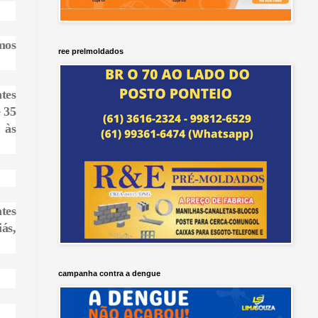
mos
ree prelmoldados
tes
 35
 às
tes
ás,
campanha contra a dengue