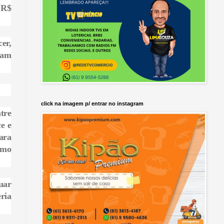
 R$
er,
cam
click na imagem p/ entrar no instagram
tre
e e
ara
omo
uar
eria