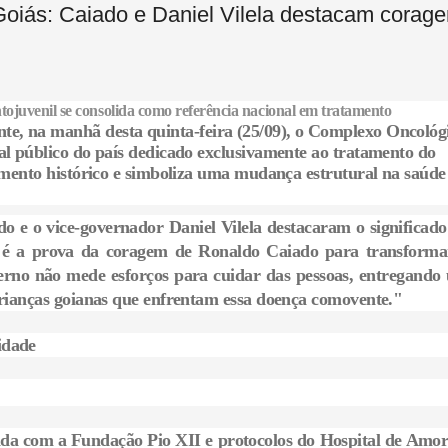
Goiás: Caiado e Daniel Vilela destacam corag
ntojuvenil se consolida como referência nacional em tratamento
te, na manhã desta quinta-feira (25/09), o Complexo Oncológ
al público do país dedicado exclusivamente ao tratamento do
timento histórico e simboliza uma mudança estrutural na saúde
 e o vice-governador Daniel Vilela destacaram o significado
a é a prova da coragem de Ronaldo Caiado para transforma
erno não mede esforços para cuidar das pessoas, entregando
crianças goianas que enfrentam essa doença comovente."
idade
da com a Fundação Pio XII e protocolos do Hospital de Amor