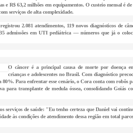
as e R$ 63,2 milhões em equipamentos. O custeio mensal é de
om serviços de alta complexidade.
 registrou 2.081 atendimentos, 119 novos diagnósticos de cânc
e 35 admissões em UTI pediátrica — números que já o colo
O câncer é a principal causa de morte por doença en
crianças e adolescentes no Brasil. Com diagnóstico precoc
 80%. Para enfrentar esse cenário, o Cora conta com robôs p
usiva para transplante de medula óssea, consolidando Goiás c
 serviços de saúde: "Eu tenho certeza que Daniel vai contin
uidade às condições de atendimento dessa região em total parc