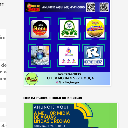
em
ico
 do
r o
 um
click na imagem p/ entrar no instagram
 de