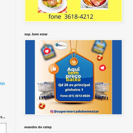
sup. bem estar
iga
...
evandro do cetep