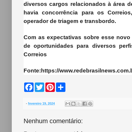
diversos cargos relacionados à área d
havia concorrência para os Correios,
operador de triagem e transbordo.
Com as expectativas sobre esse novo 
de oportunidades para diversos perfi
Correios
Fonte:https://www.redebrasilnews.com.b
F
T
P
S
a
w
i
h
c
i
n
a
e
t
t
r
b
t
e
e
-
fevereiro 19, 2024
o
e
r
o
r
e
k
s
Nenhum comentário:
t