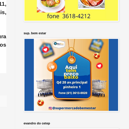
11,
is,
sup. bem estar
ura
dos
evandro do cetep