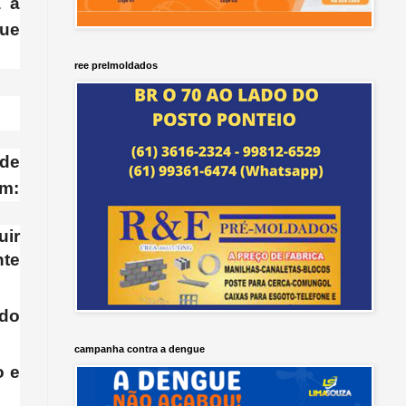
a a
que
ree prelmoldados
 de
em:
uir
nte
ado
campanha contra a dengue
o e