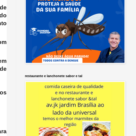
 de
ado
nto
om
 em
 de
restaurante e lanchonete sabor e tal
gos
ara