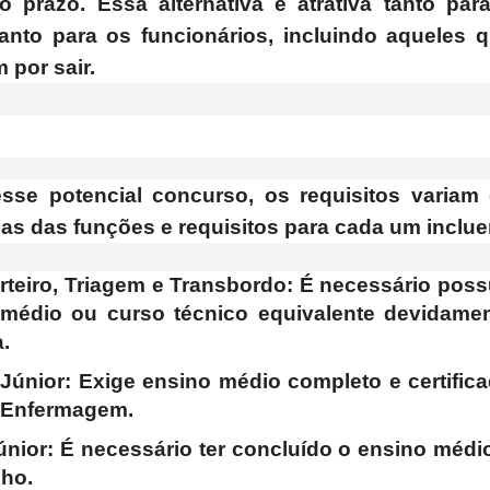
 prazo. Essa alternativa é atrativa tanto par
anto para os funcionários, incluindo aqueles 
 por sair.
esse potencial concurso, os requisitos variam
as das funções e requisitos para cada um inclu
teiro, Triagem e Transbordo: É necessário poss
 médio ou curso técnico equivalente devidame
.
Júnior
: Exige ensino médio completo e certific
e Enfermagem.
únior
: É necessário ter concluído o ensino médi
lho.