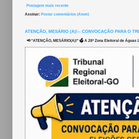
Postagem mais recente
Assinar:
Postar comentários (Atom)
ATENÇÃO, MESÁRIO (A)!-- CONVOCAÇÃO PARA O TR
📢 *ATENÇÃO, MESÁRIO(A)!* 🗳️ A 28ª Zona Eleitoral de Águas Li