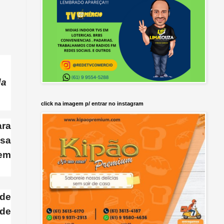
da
click na imagem p/ entrar no instagram
ra
isa
sem
 de
 de