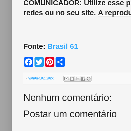
COMUNICADOR:
Utilize esse
redes ou no seu site.
A reprodu
Fonte:
Brasil 61
F
T
P
S
a
w
i
h
c
i
n
a
e
t
t
r
b
t
e
e
-
outubro 07, 2022
o
e
r
o
r
e
k
s
Nenhum comentário:
t
Postar um comentário