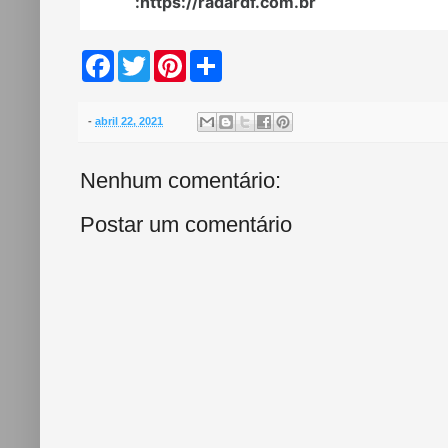
:https://radardf.com.br
F
T
P
S
a
w
i
h
c
i
n
a
e
t
t
r
b
t
e
e
-
abril 22, 2021
o
e
r
o
r
e
k
s
Nenhum comentário:
t
Postar um comentário