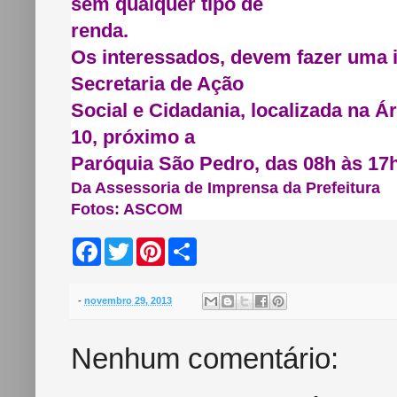
sem qualquer tipo de
renda.
Os interessados, devem fazer uma 
Secretaria de Ação
Social e Cidadania, localizada na Á
10, próximo a
Paróquia São Pedro, das 08h às 17h
Da Assessoria de Imprensa da Prefeitura
Fotos: ASCOM
F
T
P
S
a
w
i
h
c
i
n
a
e
t
t
r
b
t
e
e
-
novembro 29, 2013
o
e
r
o
r
e
k
s
Nenhum comentário:
t