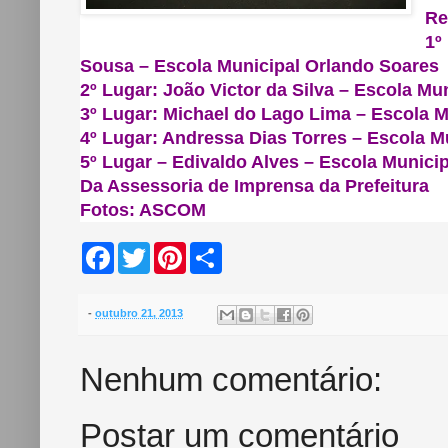
Re
1º
Sousa – Escola Municipal Orlando Soares
2º Lugar: João Victor da Silva – Escola Mu
3º Lugar: Michael do Lago Lima – Escola 
4º Lugar: Andressa Dias Torres – Escola M
5º Lugar – Edivaldo Alves – Escola Municip
Da Assessoria de Imprensa da Prefeitura
Fotos: ASCOM
F
T
P
S
a
w
i
h
c
i
n
a
e
t
t
r
b
t
e
e
-
outubro 21, 2013
o
e
r
o
r
e
k
s
Nenhum comentário:
t
Postar um comentário