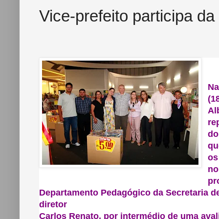
Vice-prefeito participa d
Na
(1
Al
re
do
qu
os
no
pr
Departamento Pedagógico da Secretaria de
diretor
Carlos Renato, por intermédio de uma avali