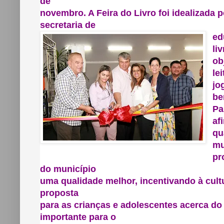
de
novembro. A Feira do Livro foi idealizada p
secretaria de
ed
li
ob
le
jo
be
Pa
af
qu
mu
pr
do município
uma qualidade melhor, incentivando à cul
proposta
para as crianças e adolescentes acerca do 
importante para o