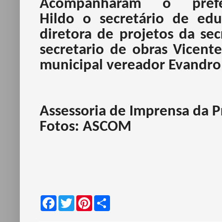
Acompanharam o prefe
Hildo o secretário de edu
diretora de projetos da sec
secretario de obras Vicen
municipal vereador Evandro
Assessoria de Imprensa da P
Fotos: ASCOM
F
T
P
S
a
w
i
h
c
i
n
a