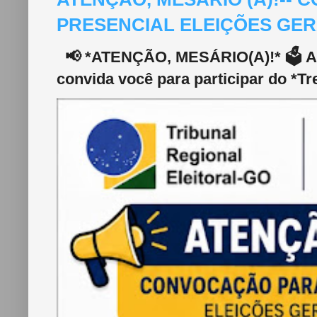
PRESENCIAL ELEIÇÕES GERA
📢 *ATENÇÃO, MESÁRIO(A)!* 🗳️ A 2
convida você para participar do *Tr