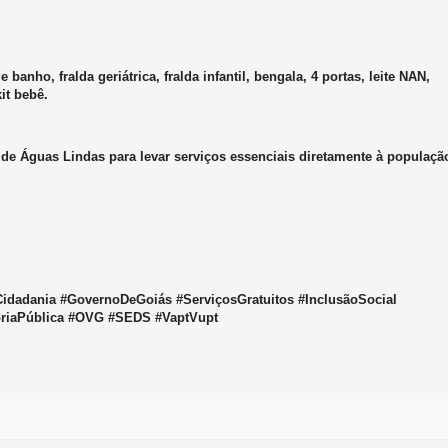
anho, fralda geriátrica, fralda infantil, bengala, 4 portas, leite NAN,
it bebê.
 de Águas Lindas para levar serviços essenciais diretamente à populaçã
idadania #GovernoDeGoiás #ServiçosGratuitos #InclusãoSocial
riaPública #OVG #SEDS #VaptVupt