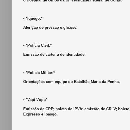
o Hospital de Olhos da Universidade Federal de Goiás.
• *Iquego:*
Aferição de pressão e glicose.
• *Polícia Civil:*
Emissão de carteira de identidade.
• *Polícia Militar:*
Orientações com equipe do Batalhão Maria da Penha.
• *Vapt Vupt:*
Emissão de CPF; boleto de IPVA; emissão de CRLV; boleto 
Expresso e Ipasgo.