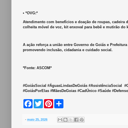
• *OVG:*
Atendimento com benefícios e doação de roupas, cadeira de b
colheita móvel de voz, kit enxoval para bebê e mutirão do k
A ação reforça a união entre Governo de Goiás e Prefeitura
promovendo inclusão, cidadania e cuidado social.
*Fonte: ASCOM*
#GoiásSocial #ÁguasLindasDeGoiás #AssistênciaSocial #C
#GoiásPorElas #MãesDeGoias #CadÚnico #Saúde #Defenso
F
T
P
S
a
w
i
h
c
i
n
a
e
t
t
r
b
t
e
e
-
maio 25, 2026
o
e
r