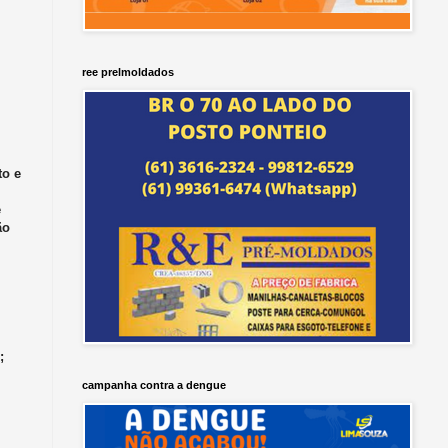
ree prelmoldados
to e
e
ão
;
campanha contra a dengue