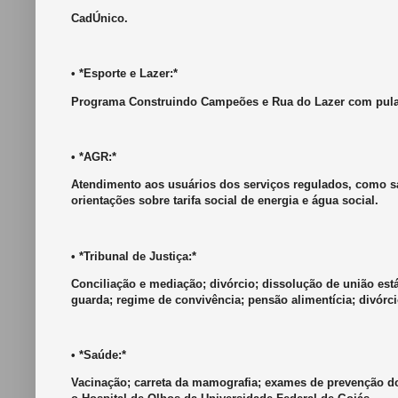
CadÚnico.
• *Esporte e Lazer:*
Programa Construindo Campeões e Rua do Lazer com pula-
• *AGR:*
Atendimento aos usuários dos serviços regulados, como sa
orientações sobre tarifa social de energia e água social.
• *Tribunal de Justiça:*
Conciliação e mediação; divórcio; dissolução de união está
guarda; regime de convivência; pensão alimentícia; divórci
• *Saúde:*
Vacinação; carreta da mamografia; exames de prevenção do