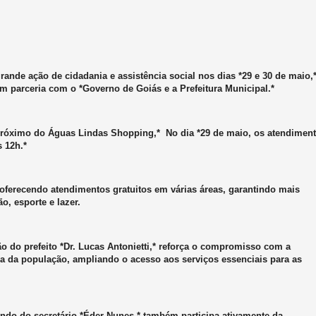
nde ação de cidadania e assistência social nos dias *29 e 30 de maio,
m parceria com o *Governo de Goiás e a Prefeitura Municipal.*
, próximo do Águas Lindas Shopping,* No dia *29 de maio, os atendimen
s 12h.*
 oferecendo atendimentos gratuitos em várias áreas, garantindo mais
o, esporte e lazer.
o do prefeito *Dr. Lucas Antonietti,* reforça o compromisso com a
da da população, ampliando o acesso aos serviços essenciais para as
ando do secretário *Éder Nunes,* também participa ativamente da