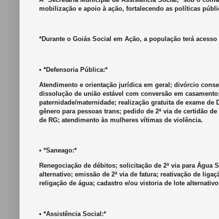
mobilização e apoio à ação, fortalecendo as políticas públi
*Durante o Goiás Social em Ação, a população terá acesso 
• *Defensoria Pública:*
Atendimento e orientação jurídica em geral; divórcio cons
dissolução de união estável com conversão em casamento;
paternidade/maternidade; realização gratuita de exame de DN
gênero para pessoas trans; pedido de 2ª via de certidão d
de RG; atendimento às mulheres vítimas de violência.
• *Saneago:*
Renegociação de débitos; solicitação de 2ª via para Água S
alternativo; emissão de 2ª via de fatura; reativação de liga
religação de água; cadastro e/ou vistoria de lote alternati
• *Assistência Social:*