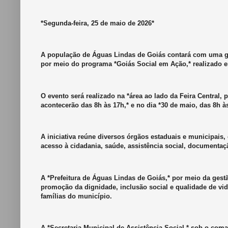
*Segunda-feira, 25 de maio de 2026*
A população de Águas Lindas de Goiás contará com uma gra
por meio do programa *Goiás Social em Ação,* realizado e
O evento será realizado na *área ao lado da Feira Central
acontecerão das 8h às 17h,* e no dia *30 de maio, das 8h à
A iniciativa reúne diversos órgãos estaduais e municipais,
acesso à cidadania, saúde, assistência social, documentaçã
A *Prefeitura de Águas Lindas de Goiás,* por meio da gestã
promoção da dignidade, inclusão social e qualidade de vi
famílias do município.
A *Secretaria Municipal de Assistência Social,* sob o com