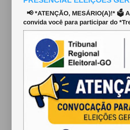
PRESENCIAL ELEIÇÕES GERA
📢 *ATENÇÃO, MESÁRIO(A)!* 🗳️ A 2
convida você para participar do *Tr