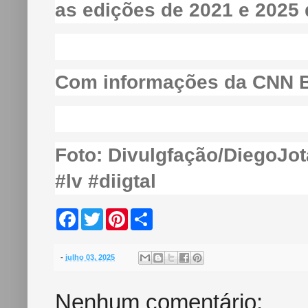
as edições de 2021 e 2025
Com informações da CNN B
Foto: Divulgfação/DiegoJot
#lv #diigtal
F
T
P
S
a
w
i
h
c
i
n
a
e
t
t
r
b
t
e
e
-
julho 03, 2025
o
e
r
o
r
e
k
s
Nenhum comentário:
t