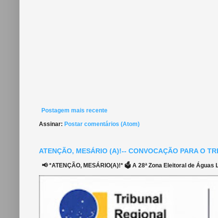
Postagem mais recente
Assinar:
Postar comentários (Atom)
ATENÇÃO, MESÁRIO (A)!-- CONVOCAÇÃO PARA O TR
📢 *ATENÇÃO, MESÁRIO(A)!* 🗳️ A 28ª Zona Eleitoral de Águas Li