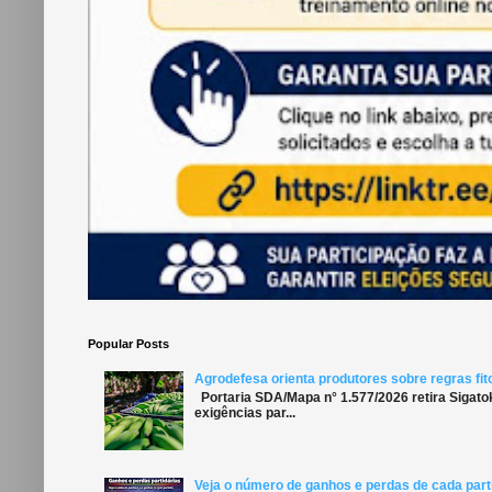
Popular Posts
Agrodefesa orienta produtores sobre regras fit
Portaria SDA/Mapa n° 1.577/2026 retira Sigato
exigências par...
Veja o número de ganhos e perdas de cada parti