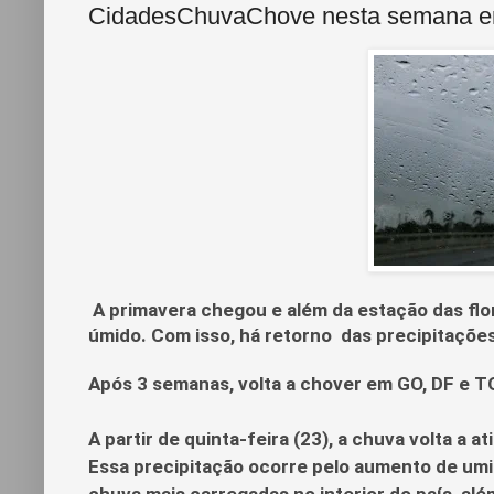
CidadesChuvaChove nesta semana em G
A primavera chegou e além da estação das flo
úmido. Com isso, há retorno das precipitações
Após 3 semanas, volta a chover em GO, DF e T
A partir de quinta-feira (23), a chuva volta a a
Essa precipitação ocorre pelo aumento de um
chuva mais carregadas no interior do país, alé