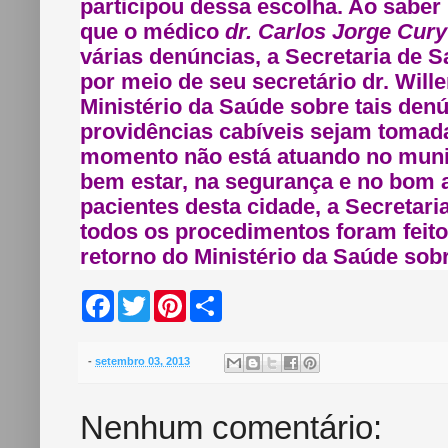
participou dessa escolha. Ao saber
que o médico
dr. Carlos Jorge Cury
várias denúncias, a Secretaria de 
por meio de seu secretário dr. Wil
Ministério da Saúde sobre tais den
providências cabíveis sejam tomada
momento não está atuando no muni
bem estar, na segurança e no bom 
pacientes desta cidade, a Secretar
todos os procedimentos foram feito
retorno do Ministério da Saúde sobr
F
T
P
S
a
w
i
h
c
i
n
a
e
t
t
r
b
t
e
e
-
setembro 03, 2013
o
e
r
o
r
e
k
s
Nenhum comentário:
t