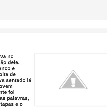
va no
ão dele.
anco e
olta de
a sentado lá
 jovem
te foi
as palavras,
tapas e o