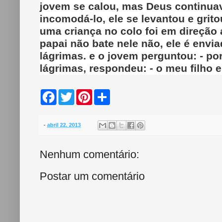
jovem se calou, mas Deus continua
incomodá-lo, ele se levantou e gri
uma criança no colo foi em direção a
papai não bate nele não, ele é env
lágrimas. e o jovem perguntou: - 
lágrimas, respondeu: - o meu filho 
F
T
P
S
a
w
i
h
c
i
n
a
e
t
t
r
b
t
e
e
-
abril 22, 2013
o
e
r
o
r
e
k
s
Nenhum comentário:
t
Postar um comentário