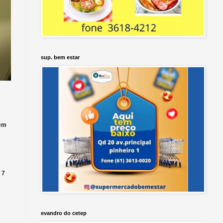
sup. bem estar
tém
 7
evandro do cetep