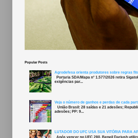
Popular Posts
Agrodefesa orienta produtores sobre regras fit
Portaria SDA/Mapa n° 1.577/2026 retira Sigato
exigências par...
Veja o número de ganhos e perdas de cada parti
União Brasil: 28 saídas e 21 adesões; Republi
adesões; PP: 9...
LUTADOR DO UFC USA SUA VITÓRIA PARA A
Após vencer no UFC 280, Beneil Dariush utiliz