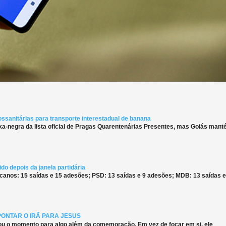
ossanitárias para transporte interestadual de banana
ka-negra da lista oficial de Pragas Quarentenárias Presentes, mas Goiás man
do depois da janela partidária
canos: 15 saídas e 15 adesões; PSD: 13 saídas e 9 adesões; MDB: 13 saídas e
PONTAR O IRÃ PARA JESUS
ou o momento para algo além da comemoração. Em vez de focar em si, ele