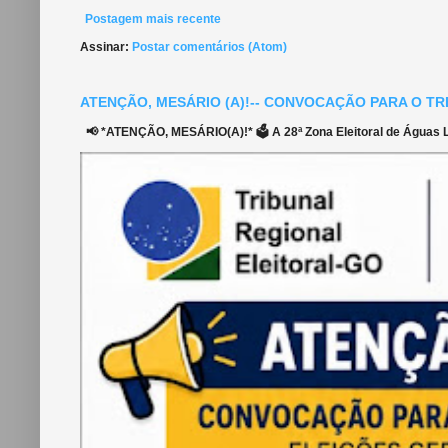
Postagem mais recente
Assinar:
Postar comentários (Atom)
ATENÇÃO, MESÁRIO (A)!-- CONVOCAÇÃO PARA O TR
📢 *ATENÇÃO, MESÁRIO(A)!* 🗳️ A 28ª Zona Eleitoral de Águas Li