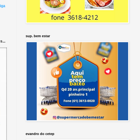
iga
sup. bem estar
...
evandro do cetep