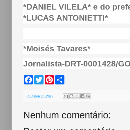
*DANIEL VILELA* e do pref
*LUCAS ANTONIETTI*
*Moisés Tavares*
Jornalista-DRT-0001428/G
F
T
P
S
a
w
i
h
c
i
n
a
e
t
t
r
b
t
e
e
-
outubro 18, 2025
o
e
r
o
r
e
k
s
Nenhum comentário:
t