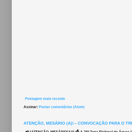
Postagem mais recente
Assinar:
Postar comentários (Atom)
ATENÇÃO, MESÁRIO (A)!-- CONVOCAÇÃO PARA O TR
📢 *ATENÇÃO, MESÁRIO(A)!* 🗳️ A 28ª Zona Eleitoral de Águas Li