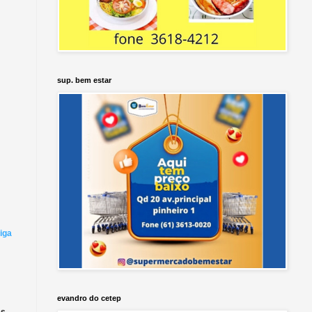
sup. bem estar
iga
evandro do cetep
...