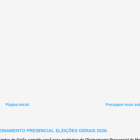
Página inicial
Postagem mais ant
EINAMENTO PRESENCIAL ELEIÇÕES GERAIS 2026-
ndas de Goiás convida você para participar do *Treinamento Presencial de Mes