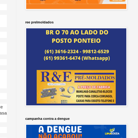
ree prelmoldados
de
casa
campanha contra a dengue