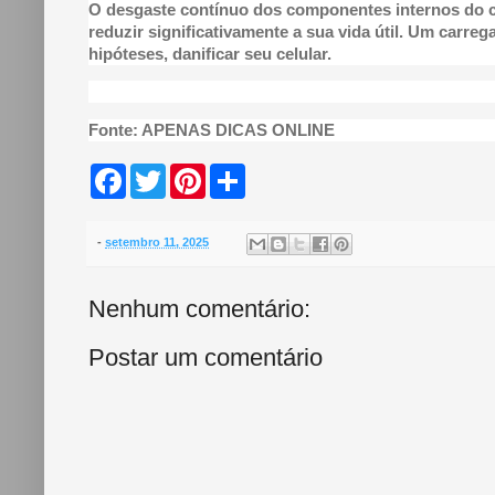
O desgaste contínuo dos componentes internos do 
reduzir significativamente a sua vida útil. Um carreg
hipóteses, danificar seu celular.
Fonte: APENAS DICAS ONLINE
F
T
P
S
a
w
i
h
c
i
n
a
e
t
t
r
b
t
e
e
-
setembro 11, 2025
o
e
r
o
r
e
k
s
Nenhum comentário:
t
Postar um comentário