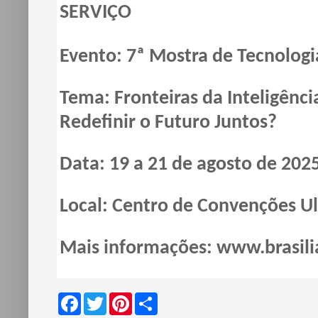
SERVIÇO
Evento:
7ª Mostra de Tecnologia
Tema:
Fronteiras da Inteligê
Redefinir o Futuro Juntos?
Data:
19 a 21 de agosto de 202
Local:
Centro de Convenções Uly
Mais informações:
www.brasili
F
T
P
S
a
w
i
h