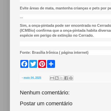
Evite áreas de mata, mantenha crianças e pets por p
...
Sim, a onça-pintada pode ser encontrada no Cerrado
(ICMBio) confirma que a onça-pintada habita diversa
espécie em perigo de extinção no Cerrado.
Fonte: Brasília Irônica ( página internet)
F
T
P
S
a
w
i
h
c
i
n
a
e
t
t
r
b
t
e
e
-
maio 04, 2025
o
e
r
o
r
e
k
s
Nenhum comentário:
t
Postar um comentário