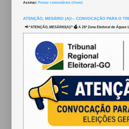
Assinar:
Postar comentários (Atom)
ATENÇÃO, MESÁRIO (A)!-- CONVOCAÇÃO PARA O TR
📢 *ATENÇÃO, MESÁRIO(A)!* 🗳️ A 28ª Zona Eleitoral de Águas Li