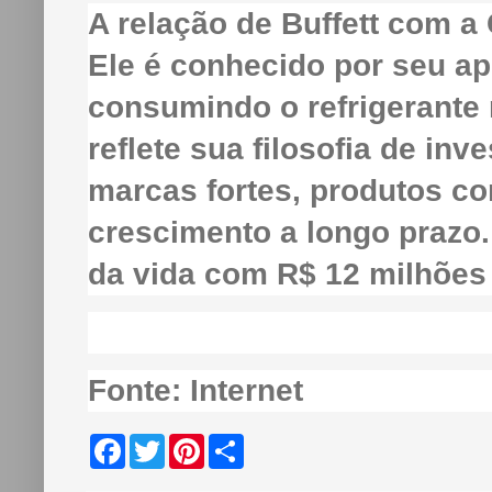
A relação de Buffett com a
Ele é conhecido por seu ap
consumindo o refrigerante 
reflete sua filosofia de in
marcas fortes, produtos co
crescimento a longo prazo.
da vida com R$ 12 milhões
Fonte: Internet
F
T
P
S
a
w
i
h
c
i
n
a