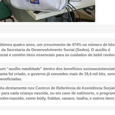
 últimos quatro anos, um crescimento de 474% no número de kits
da Secretaria de Desenvolvimento Social (Sedes). O auxílio é
ocial e contém itens essenciais para os cuidados do bebê recém
m “auxílio natalidade” dentro dos benefícios socioassistenciai
ma foi criado, o governo já concedeu mais de 19,4 mil kits, sen
eneficiadas.
eita diretamente nos Centros de Referência de Assistência Social
0 para cada criança nascida, ou em caso de natimorto, o progra
ecém-nascido, como body, fraldas, casaco, toalha, e outros itens