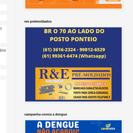
ree prelmoldados
o
ios
campanha contra a dengue