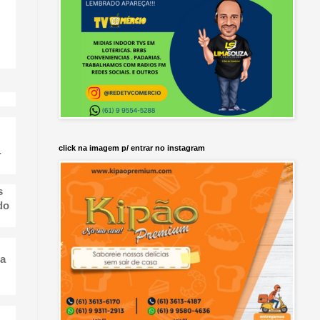
click na imagem p/ entrar no instagram
-
s
do
ma