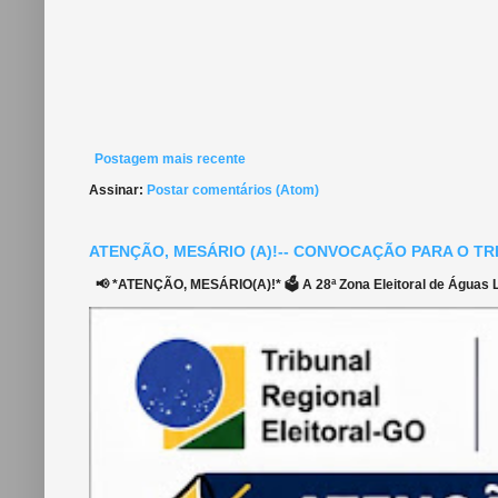
Postagem mais recente
Assinar:
Postar comentários (Atom)
ATENÇÃO, MESÁRIO (A)!-- CONVOCAÇÃO PARA O TR
📢 *ATENÇÃO, MESÁRIO(A)!* 🗳️ A 28ª Zona Eleitoral de Águas Li