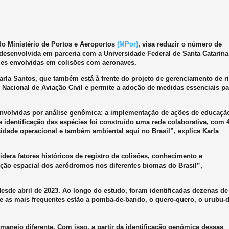
do Ministério de Portos e Aeroportos
(MPor)
, visa reduzir o número de
a desenvolvida em parceria com a Universidade Federal de Santa Catarina
écies envolvidas em colisões com aeronaves.
rla Santos, que também está à frente do projeto de gerenciamento de r
 Nacional de Aviação Civil e permite a adoção de medidas essenciais pa
s envolvidas por análise genômica; a implementação de ações de educaçã
 identificação das espécies foi construído uma rede colaborativa, com 
sidade operacional e também ambiental aqui no Brasil”, explica Karla
idera fatores históricos de registro de colisões, conhecimento e
uição espacial dos aeródromos nos diferentes biomas do Brasil”,
desde abril de 2023. Ao longo do estudo, foram identificadas dezenas de
e as mais frequentes estão a pomba-de-bando, o quero-quero, o urubu-d
anejo diferente. Com isso, a partir da identificação genômica dessas