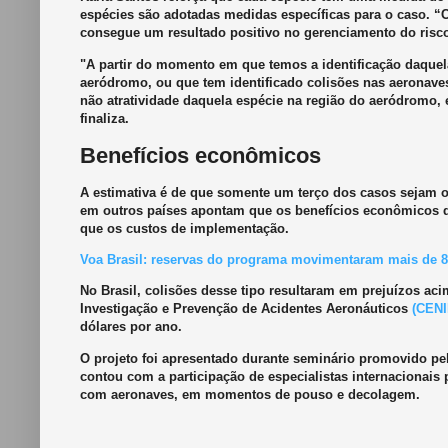
espécies são adotadas medidas específicas para o caso. “
consegue um resultado positivo no gerenciamento do risco
"A partir do momento em que temos a identificação daque
aeródromo, ou que tem identificado colisões nas aeronave
não atratividade daquela espécie na região do aeródromo, 
finaliza.
Benefícios econômicos
A estimativa é de que somente um terço dos casos sejam of
em outros países apontam que os benefícios econômicos d
que os custos de implementação.
Voa Brasil: reservas do programa movimentaram mais de 
No Brasil, colisões desse tipo resultaram em prejuízos aci
Investigação e Prevenção de Acidentes Aeronáuticos
(CENI
dólares por ano.
O projeto foi apresentado durante seminário promovido pela 
contou com a participação de especialistas internacionais
com aeronaves, em momentos de pouso e decolagem.