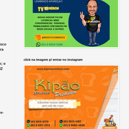
isco
ra
click na imagem p/ entrar no instagram
o; e
42
e-