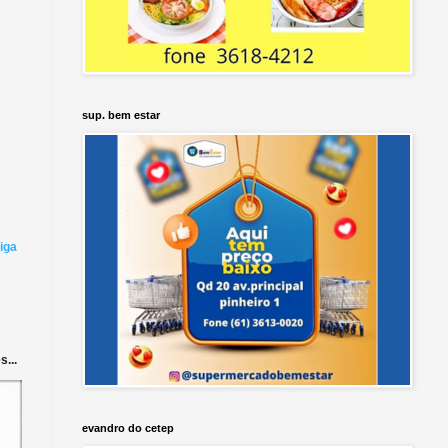
sup. bem estar
iga
...
evandro do cetep