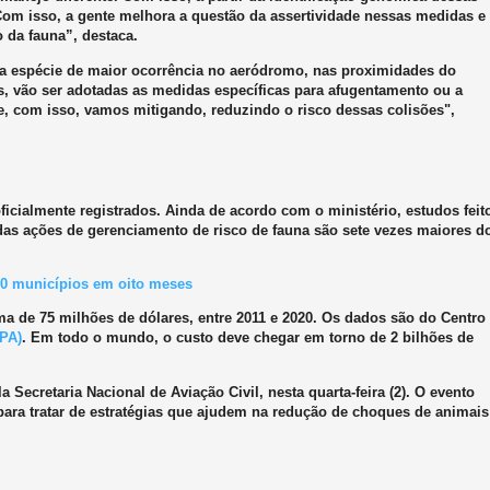
Com isso, a gente melhora a questão da assertividade nessas medidas e
 da fauna”, destaca.
la espécie de maior ocorrência no aeródromo, nas proximidades do
s, vão ser adotadas as medidas específicas para afugentamento ou a
e, com isso, vamos mitigando, reduzindo o risco dessas colisões",
icialmente registrados. Ainda de acordo com o ministério, estudos feit
as ações de gerenciamento de risco de fauna são sete vezes maiores d
80 municípios em oito meses
ma de 75 milhões de dólares, entre 2011 e 2020. Os dados são do Centro
PA)
. Em todo o mundo, o custo deve chegar em torno de 2 bilhões de
Secretaria Nacional de Aviação Civil, nesta quarta-feira (2). O evento
 para tratar de estratégias que ajudem na redução de choques de animais