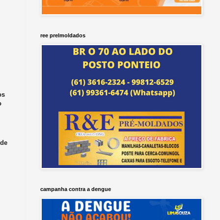
ree prelmoldados
os
o
 de
campanha contra a dengue