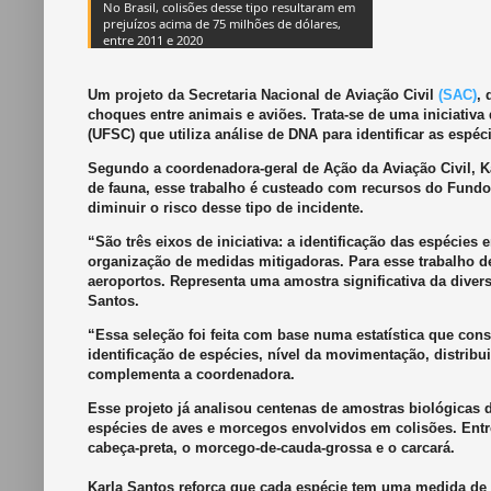
No Brasil, colisões desse tipo resultaram em
prejuízos acima de 75 milhões de dólares,
entre 2011 e 2020
Um projeto da Secretaria Nacional de Aviação Civil
(SAC)
, 
choques entre animais e aviões. Trata-se de uma iniciativ
(UFSC) que utiliza análise de DNA para identificar as esp
Segundo a coordenadora-geral de Ação da Aviação Civil, Ka
de fauna, esse trabalho é custeado com recursos do Fundo
diminuir o risco desse tipo de incidente.
“São três eixos de iniciativa: a identificação das espécie
organização de medidas mitigadoras. Para esse trabalho de
aeroportos. Representa uma amostra significativa da diver
Santos.
“Essa seleção foi feita com base numa estatística que cons
identificação de espécies, nível da movimentação, distrib
complementa a coordenadora.
Esse projeto já analisou centenas de amostras biológicas 
espécies de aves e morcegos envolvidos em colisões. Entr
cabeça-preta, o morcego-de-cauda-grossa e o carcará.
Karla Santos reforça que cada espécie tem uma medida de m