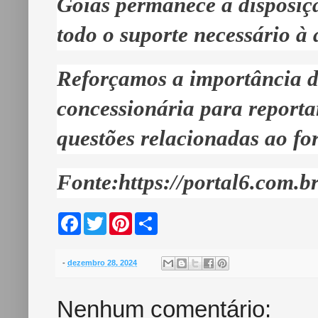
Goiás permanece à disposiçã
todo o suporte necessário à
Reforçamos a importância de 
concessionária para reporta
questões relacionadas ao fo
Fonte:https://portal6.com.br
F
T
P
S
a
w
i
h
c
i
n
a
e
t
t
r
b
t
e
e
-
dezembro 28, 2024
o
e
r
o
r
e
k
s
Nenhum comentário:
t