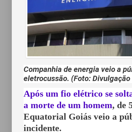
Companhia de energia veio a pú
eletrocussão. (Foto: Divulgação
Após um fio elétrico se solt
a morte de um homem
, de
Equatorial Goiás veio a púb
incidente.