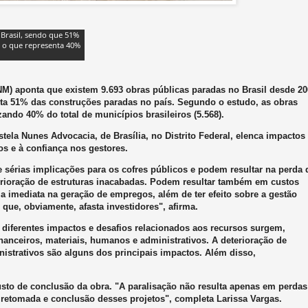
Brasil, sendo que 51%
, o que representa 40%
M) aponta que existem 9.693 obras públicas paradas no Brasil desde 20
ta 51% das construções paradas no país. Segundo o estudo, as obras
ando 40% do total de municípios brasileiros (5.568).
stela Nunes Advocacia, de Brasília, no Distrito Federal, elenca impactos
os e à confiança nos gestores.
 sérias implicações para os cofres públicos e podem resultar na perda 
terioração de estruturas inacabadas. Podem resultar também em custos
a imediata na geração de empregos, além de ter efeito sobre a gestão
 que, obviamente, afasta investidores", afirma.
 diferentes impactos e desafios relacionados aos recursos surgem,
anceiros, materiais, humanos e administrativos. A deterioração de
nistrativos são alguns dos principais impactos. Além disso,
sto de conclusão da obra. "A paralisação não resulta apenas em perdas
 retomada e conclusão desses projetos", completa Larissa Vargas.