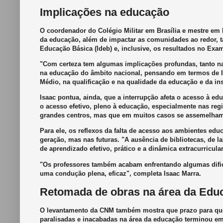
Implicações na educação
O coordenador do Colégio Militar em Brasília e mestre em H
da educação, além de impactar as comunidades ao redor, 
Educação Básica (Ideb) e, inclusive, os resultados no Ex
"Com certeza tem algumas implicações profundas, tanto n
na educação do âmbito nacional, pensando em termos de I
Médio, na qualificação e na qualidade da educação e da inst
Isaac pontua, ainda, que a interrupção afeta o acesso à ed
o acesso efetivo, pleno à educação, especialmente nas regi
grandes centros, mas que em muitos casos se assemelham à 
Para ele, os reflexos da falta de acesso aos ambientes e
geração, mas nas futuras. "A ausência de bibliotecas, de 
de aprendizado efetivo, prático e a dinâmica extracurricul
"Os professores também acabam enfrentando algumas dific
uma condução plena, eficaz", completa Isaac Marra.
Retomada de obras na área da Edu
O levantamento da CNM também mostra que prazo para que
paralisadas e inacabadas na área da educação terminou e