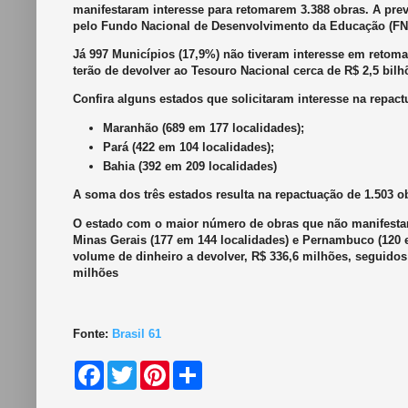
manifestaram interesse para retomarem 3.388 obras. A prev
pelo Fundo Nacional de Desenvolvimento da Educação (FN
Já 997 Municípios (17,9%) não tiveram interesse em retoma
terão de devolver ao Tesouro Nacional cerca de R$ 2,5 bilhõ
Confira alguns estados que solicitaram interesse na repact
Maranhão (689 em 177 localidades);
Pará (422 em 104 localidades);
Bahia (392 em 209 localidades)
A soma dos três estados resulta na repactuação de 1.503 ob
O estado com o maior número de obras que não manifestara
Minas Gerais (177 em 144 localidades) e Pernambuco (120 
volume de dinheiro a devolver, R$ 336,6 milhões, seguido
milhões
Fonte:
Brasil 61
F
T
P
S
a
w
i
h
c
i
n
a