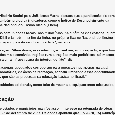
istória Social pela UnB, Isaac Marra, destaca que a paralisação de obra
também prejudica indicadores como o Índice de Desenvolvimento da
ame Nacional do Ensino Médio (Enem).
as comunidades locais, nos municípios, na dinâmica dos estados, quan
DEB e também, no fim da linha, no próprio Exame Nacional do Ensino
rução que está sendo ali ofertada", salienta.
ucação. "Além disso, essa interrupção também, outro aspecto, é que limi
ões mais sensíveis, regiões rurais, regiões mais periféricas, até mesmo
uma infraestrutura do interior, de fato", diz.
ducacionais adequados corroboram para impactos não apenas na atual
laboratórios, de áreas de recreação, acabam limitando essas oportunidad
ar, que são as propostas da educação básica no Brasil."
uldades adicionais, como falta de materiais, equipamentos adequados,
cação
 estados e municípios manifestassem interesse na retomada de obras
m 22 de dezembro de 2023. Os dados apontam que 1.564 (28,1%) municíp