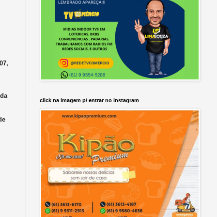
07,
 da
click na imagem p/ entrar no instagram
de