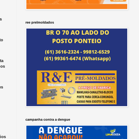
s
ree prelmoldados
to
ta
 os
es
campanha contra a dengue
ios