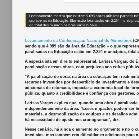
Levantamento mostra que existem 9.693 obras públicas paradas no 
são apenas da Educação. Elas estão localizadas em 2.234 municípios
do total dos municípios brasileiros (5.568).
Levantamento da Confederação Nacional de Municípios
(CN
sendo que 4.989 são da área da Educação – o que represen
paralisadas na Educação estão em 2.234 municípios, totaliz
A especialista em direito empresarial, Larissa Vargas, do E
paralisação dessas obras, com prejuízos aos cofres públic
"A paralisação de obras na área da educação tem realmente
recursos investidos por desperdício de investimento e de
adicionais de retomada, impactar a economia local de form
pública, quanto a credibilidade e confiança dos gestores, o
Larissa Vargas explica que, quando uma obra é paralisada,
independentemente da área. "Esses impactos podem ser fin
materiais, a desmobilização de equipes e os desafios admi
há necessidade de ajuste nos cronogramas", diz.
Nesse cenário, há ainda o aumento no orçamento e no o cu
imediatas, mas também cria dificuldades adicionais para a