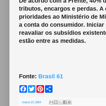
De acordo com a Frente, 40% do
tributos, encargos e perdas. 
prioridades ao Ministério de M
a conta do consumidor. Iniciar
reavaliar os subsídios existen
estão entre as medidas.
Fonte:
Brasil 61
F
T
P
S
a
w
i
h
c
i
n
a
e
t
t
r
b
t
e
e
-
março 27, 2024
o
e
r