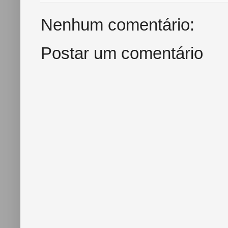
o
r
e
k
s
Nenhum comentário:
t
Postar um comentário