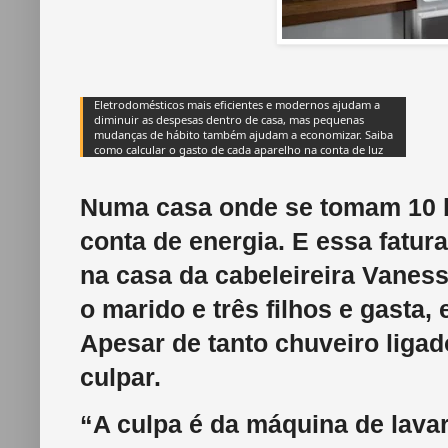
Eletrodomésticos mais eficientes e modernos ajudam a
diminuir as despesas dentro de casa, mas pequenas
mudanças de hábito também ajudam a economizar. Saiba
como calcular o gasto de cada aparelho na conta de luz
Numa casa onde se tomam 10 ba
conta de energia. E essa fatu
na casa da cabeleireira Vanes
o marido e três filhos e gasta,
Apesar de tanto chuveiro ligad
culpar.
“A culpa é da máquina de lavar 