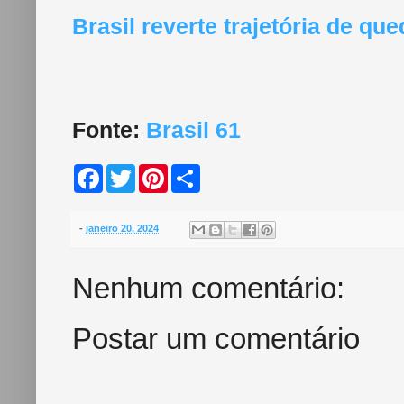
Brasil reverte trajetória de q
Fonte:
Brasil 61
F
T
P
S
a
w
i
h
c
i
n
a
e
t
t
r
b
t
e
e
-
janeiro 20, 2024
o
e
r
o
r
e
k
s
Nenhum comentário:
t
Postar um comentário