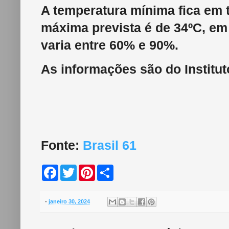
A temperatura mínima fica em 
máxima prevista é de 34ºC, em 
varia entre 60% e 90%.
As informações são do Institut
Fonte:
Brasil 61
F
T
P
S
a
w
i
h
c
i
n
a
e
t
t
r
b
t
e
e
-
janeiro 30, 2024
o
e
r
o
r
e
k
s