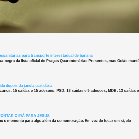
ossanitárias para transporte interestadual de banana
ka-negra da lista oficial de Pragas Quarentenárias Presentes, mas Goiás man
do depois da janela partidária
canos: 15 saídas e 15 adesões; PSD: 13 saídas e 9 adesões; MDB: 13 saídas e
PONTAR O IRÃ PARA JESUS
ou o momento para algo além da comemoração. Em vez de focar em si, ele