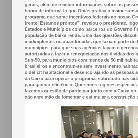
gerais, além de receber informações sobre os pass
honra de informá-lo que Goiás pratica o maior subsí
programa que some incentivos federais ao nosso Créd
frente! Estamos prontos”, revelou o presidente, lo
Estados e Municípios como parceiros do Governo Fe
população de baixa renda. Uma das questões discuti
inadimplentes ou abandonadas que faziam parte do 
municípios, para que suas agências façam o gerenc
autorizadas a fazer a renegociação das dívidas dos 
Sub-50, para municípios com menos de 50 mil habit
brasileiros e encontram-se sem investimento habita
o déficit habitacional e desencorajando as pessoas
da Caixa para operar o programa, sobretudo nas cid
para ganhar eficiência. Queremos regimes especiais
fazemos questão de participar junto com a Caixa n
não abre mão de fomentar e estimular a construção 