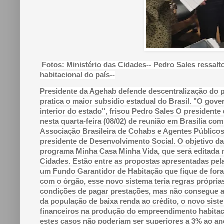
Fotos: Ministério das Cidades-- Pedro Sales ressalt
habitacional do país--
Presidente da Agehab defende descentralização do pr
pratica o maior subsídio estadual do Brasil. "O go
interior do estado", frisou Pedro Sales O president
nesta quarta-feira (08/02) de reunião em Brasília com
Associação Brasileira de Cohabs e Agentes Públicos
presidente de Desenvolvimento Social. O objetivo da
programa Minha Casa Minha Vida, que será editada no
Cidades. Estão entre as propostas apresentadas pela
um Fundo Garantidor de Habitação que fique de fora
com o órgão, esse novo sistema teria regras próprias
condições de pagar prestações, mas não consegue a
da população de baixa renda ao crédito, o novo sist
financeiros na produção do empreendimento habitacio
estes casos não poderiam ser superiores a 3% ao ano