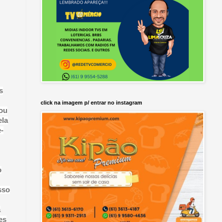
s
click na imagem p/ entrar no instagram
pou
ela
-
o
sso
a
es