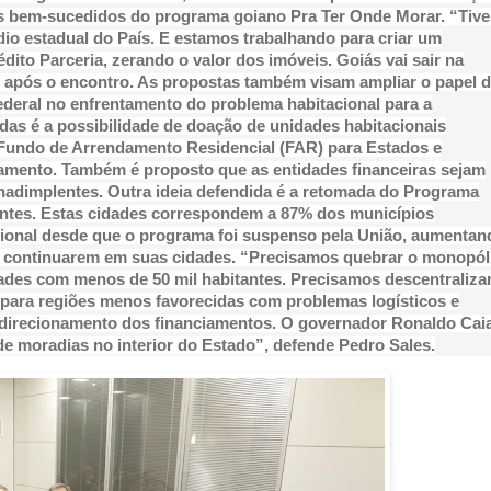
os bem-sucedidos do programa goiano Pra Ter Onde Morar. “Tive
dio estadual do País. E estamos trabalhando para criar um
ito Parceria, zerando o valor dos imóveis. Goiás vai sair na
go após o encontro. As propostas também visam ampliar o papel 
deral no enfrentamento do problema habitacional para a
das é a possibilidade de doação de unidades habitacionais
Fundo de Arrendamento Residencial (FAR) para Estados e
iamento. Também é proposto que as entidades financeiras sejam
inadimplentes. Outra ideia defendida é a retomada do Programa
antes. Estas cidades correspondem a 87% dos municípios
cional desde que o programa foi suspenso pela União, aumentan
 a continuarem em suas cidades. “Precisamos quebrar o monopól
ades com menos de 50 mil habitantes. Precisamos descentraliza
 para regiões menos favorecidas com problemas logísticos e
o direcionamento dos financiamentos. O governador Ronaldo Cai
de moradias no interior do Estado”, defende Pedro Sales.