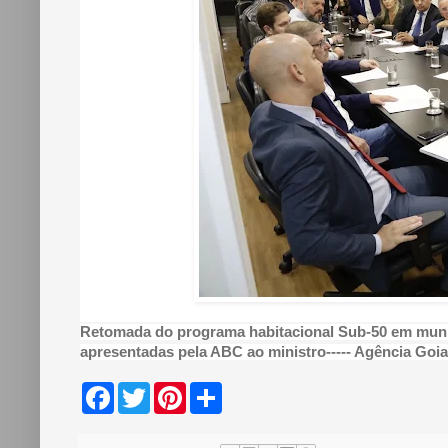
Retomada do programa habitacional Sub-50 em munic
apresentadas pela ABC ao ministro----- Agência Goi
F
T
P
S
a
w
i
h
c
i
n
a
e
t
t
r