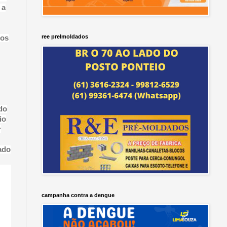
 a
ree prelmoldados
dos
do
io
r
ado
campanha contra a dengue