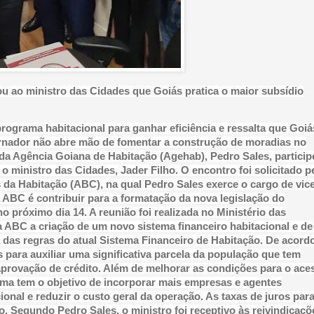
ou ao ministro das Cidades que Goiás pratica o maior subsídio
ograma habitacional para ganhar eficiência e ressalta que Goiá
vernador não abre mão de fomentar a construção de moradias no
e da Agência Goiana de Habitação (Agehab), Pedro Sales, partici
 o ministro das Cidades, Jader Filho. O encontro foi solicitado p
 da Habitação (ABC), na qual Pedro Sales exerce o cargo de vice
 ABC é contribuir para a formatação da nova legislação do
 próximo dia 14. A reunião foi realizada no Ministério das
 ABC a criação de um novo sistema financeiro habitacional e de
 das regras do atual Sistema Financeiro de Habitação. De acord
 para auxiliar uma significativa parcela da população que tem
provação de crédito. Além de melhorar as condições para o ace
ema tem o objetivo de incorporar mais empresas e agentes
nal e reduzir o custo geral da operação. As taxas de juros par
. Segundo Pedro Sales, o ministro foi receptivo às reivindicaçõ