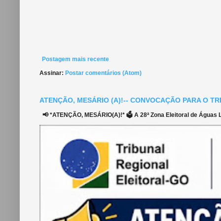
Postagem mais recente
Assinar:
Postar comentários (Atom)
ATENÇÃO, MESÁRIO (A)!-- CONVOCAÇÃO PARA O TR
📢 *ATENÇÃO, MESÁRIO(A)!* 🗳️ A 28ª Zona Eleitoral de Águas Li