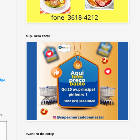
sup. bem estar
iga
...
evandro do cetep