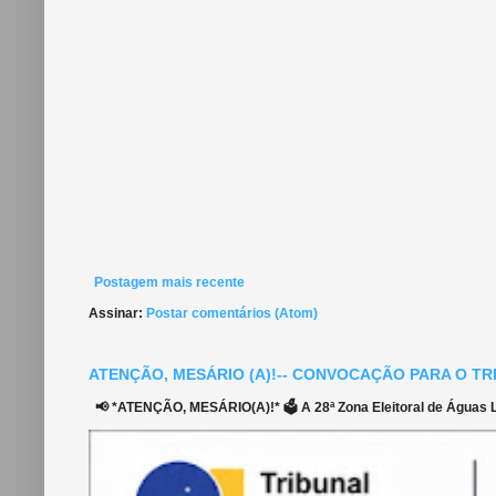
Postagem mais recente
Assinar:
Postar comentários (Atom)
ATENÇÃO, MESÁRIO (A)!-- CONVOCAÇÃO PARA O TR
📢 *ATENÇÃO, MESÁRIO(A)!* 🗳️ A 28ª Zona Eleitoral de Águas Li