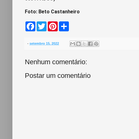
Foto: Beto Castanheiro
F
T
P
S
a
w
i
h
c
i
n
a
e
t
t
r
b
t
e
e
-
setembro 15, 2022
o
e
r
o
r
e
k
s
Nenhum comentário:
t
Postar um comentário