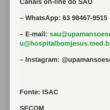
Canais on-line do SAU
– WhatsApp: 63 98467-9515
– E-mail:
sau@
upamansoeso
u@hospitalbomjesus.med.b
– Instagram: @upamansoeso
Fonte: ISAC
SECOM