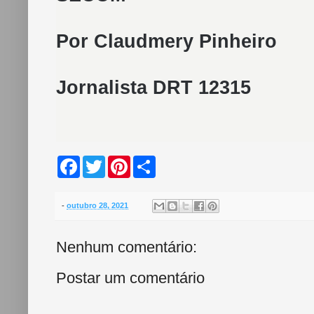
Por Claudmery Pinheiro
Jornalista DRT 12315
F
T
P
S
a
w
i
h
c
i
n
a
e
t
t
r
b
t
e
e
-
outubro 28, 2021
o
e
r
o
r
e
k
s
Nenhum comentário:
t
Postar um comentário