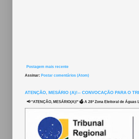
Postagem mais recente
Assinar:
Postar comentários (Atom)
ATENÇÃO, MESÁRIO (A)!-- CONVOCAÇÃO PARA O TR
📢 *ATENÇÃO, MESÁRIO(A)!* 🗳️ A 28ª Zona Eleitoral de Águas Li