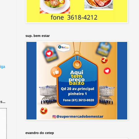
sup. bem estar
iga
...
evandro do cetep