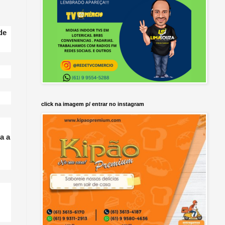
de
click na imagem p/ entrar no instagram
a a