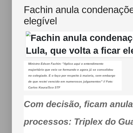
Fachin anula condenações
elegível
Ministro Edson Fachin: "Aplico aqui o entendimento
majoritário que veio se formando e agora já se consolidou
no colegiado. E o faço por respeito à maioria, sem embargo
de que restei vencido em numerosos julgamentos" // Foto:
Carlos Koura/Sco STF
Com
decisão, ficam anul
processos: Triplex do Guar