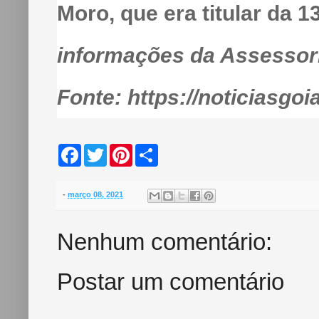
Moro, que era titular da 1
informações da Assessor
Fonte: https://noticiasgoi
F
T
P
S
a
w
i
h
c
i
n
a
e
t
t
r
b
t
e
e
-
março 08, 2021
o
e
r
o
r
e
k
s
Nenhum comentário:
t
Postar um comentário