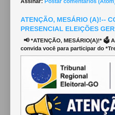
Assinar:
Postar comentários (Atom
ATENÇÃO, MESÁRIO (A)!--
PRESENCIAL ELEIÇÕES GERA
📢 *ATENÇÃO, MESÁRIO(A)!* 🗳️ A 2
convida você para participar do *Tr