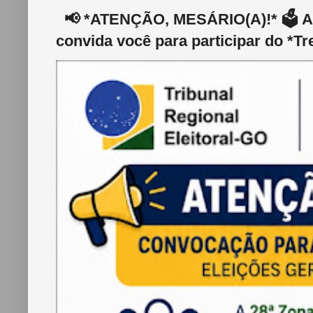
📢 *ATENÇÃO, MESÁRIO(A)!* 🗳️ A 2
convida você para participar do *Tr