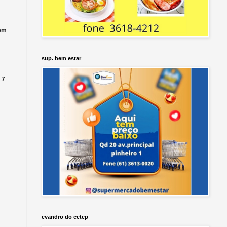
tém
sup. bem estar
 7
evandro do cetep