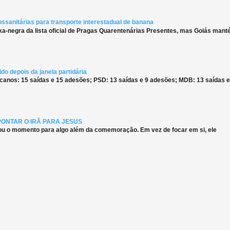
ossanitárias para transporte interestadual de banana
ka-negra da lista oficial de Pragas Quarentenárias Presentes, mas Goiás man
do depois da janela partidária
canos: 15 saídas e 15 adesões; PSD: 13 saídas e 9 adesões; MDB: 13 saídas e
PONTAR O IRÃ PARA JESUS
ou o momento para algo além da comemoração. Em vez de focar em si, ele